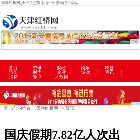
天津红桥网_全方位打造本地企业资讯门户网站
广告
首页
资讯
财经
娱乐
科技
汽车
时尚
企业
游戏
商讯
消费
微商
大数据
广告
您当前的位置 ：
天津红桥网
>>
资讯
国庆假期7.82亿人次出