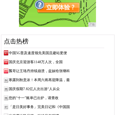
广告
点击热榜
中国5G普及速度领先美国且建站更便
国庆北京迎游客1148万人次，全国
瓢哥让王珞丹持续崩溃，盆妹给张继科
寒露到秋意浓！本周六将再迎降温，最
国庆假期7.82亿人次出游“人从众
您的“十一”账单已出炉，请查收
「是日美好事务」完美日记和《中国国