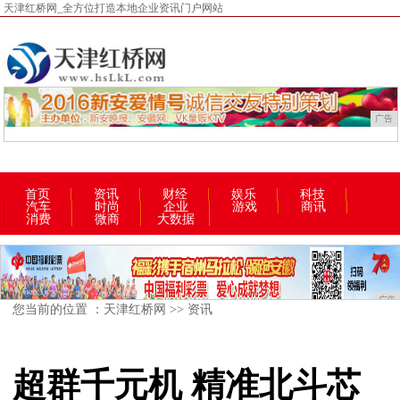
天津红桥网_全方位打造本地企业资讯门户网站
广告
首页
资讯
财经
娱乐
科技
汽车
时尚
企业
游戏
商讯
消费
微商
大数据
广告
您当前的位置 ：
天津红桥网
>>
资讯
超群千元机 精准北斗芯