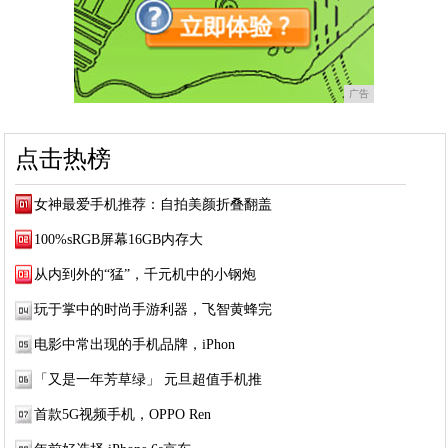
广告
点击热榜
女神最爱手机推荐：自拍美颜折叠翻盖
100%sRGB屏幕16GB内存大
从内到外的“猛”，千元机中的小钢炮
玩于掌中的时尚手游利器，飞智黄蜂完
电影中常出现的手机品牌，iPhon
「又是一年芳草绿」 元旦超值手机推
首款5G视频手机，OPPO Ren