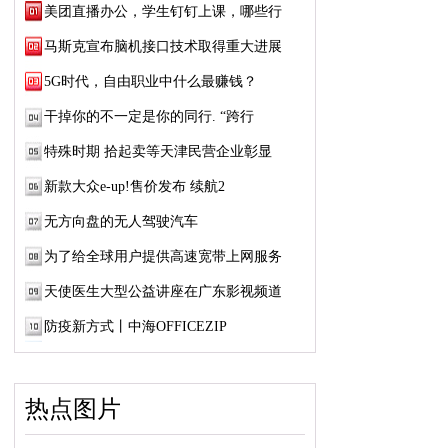
美团直播办公，学生钉钉上课，哪些行
马斯克宣布脑机接口技术取得重大进展
5G时代，自由职业中什么最赚钱？
干掉你的不一定是你的同行. “跨行
特殊时期 拾起卖等天津民营企业彰显
新款大众e-up!售价发布 续航2
无方向盘的无人驾驶汽车
为了给全球用户提供高速宽带上网服务
天使医生大型公益讲座在广东影视频道
防疫新方式丨中海OFFICEZIP
热点图片