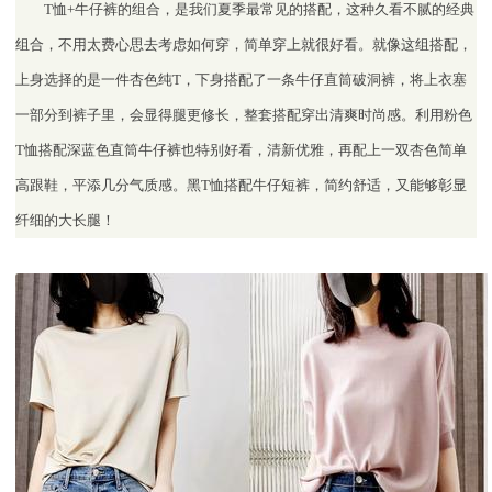
T恤+牛仔裤的组合，是我们夏季最常见的搭配，这种久看不腻的经典
组合，不用太费心思去考虑如何穿，简单穿上就很好看。就像这组搭配，
上身选择的是一件杏色纯T，下身搭配了一条牛仔直筒破洞裤，将上衣塞
一部分到裤子里，会显得腿更修长，整套搭配穿出清爽时尚感。利用粉色
T恤搭配深蓝色直筒牛仔裤也特别好看，清新优雅，再配上一双杏色简单
高跟鞋，平添几分气质感。黑T恤搭配牛仔短裤，简约舒适，又能够彰显
纤细的大长腿！