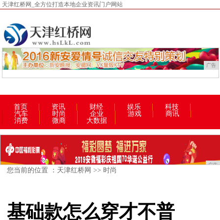
天津红桥网_全方位打造本地企业资讯门户网站
广告
首页
资讯
财经
娱乐
科技
汽车
时尚
企业
游戏
商讯
消费
微商
大数据
广告
您当前的位置 ：
天津红桥网
>>
时尚
基础款怎么穿才不普