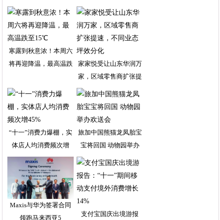
寒露到秋意浓！本周六
将再迎降温，最高温跌
家家悦受让山东华润万
家，区域零售商扩张提
“十一”消费力爆棚，实
旅加中国熊猫龙凤胎宝
体店人均消费频次增
宝将回国 动物园举办
Maxis与华为签署合同
支付宝国庆出境游报
领跑马来西亚5