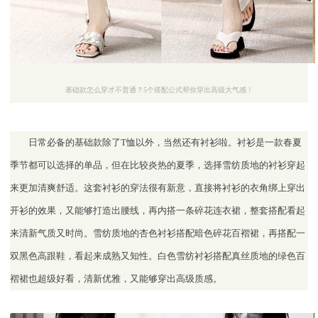
基础款怎么穿才不普通？5个搭配公式帮你穿出高级大气感！
日常必备的基础款除了T恤以外，当然还有衬衫啦。衬衫是一款春夏
季节都可以选择的单品，但在比较炎热的夏季，选择雪纺质地的衬衫穿起
来更加清爽舒适。这套衬衫的穿法很有新意，直接将衬衫的衣角绑上穿出
开衫的效果，又能够打造出腰线，再内搭一条碎花连衣裙，整套搭配看起
来清新气质又时尚。雪纺质地的杏色衬衫搭配暗色碎花百褶裙，再搭配一
双黑色高跟鞋，看起来成熟又知性。白色雪纺衬衫搭配真丝质地的绿色百
褶裙也超级好看，清新优雅，又能够穿出高级质感。