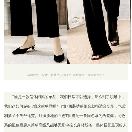
基础款怎么穿才不普通？5个搭配公式帮你穿出高级大气感！
T恤是一款偏休闲风的单品，我们日常可以选择，那么到了职场中，
我们该如何穿好T恤这款单品呢？T恤+西装裤的组合就很适合职场，气质
利落又不失舒适范。针织质地的白色T恤搭配一条同色系的西装裤，同色
系的配色看起来简单高级又能够无形中拉长身材线条，整体搭配呈现给人