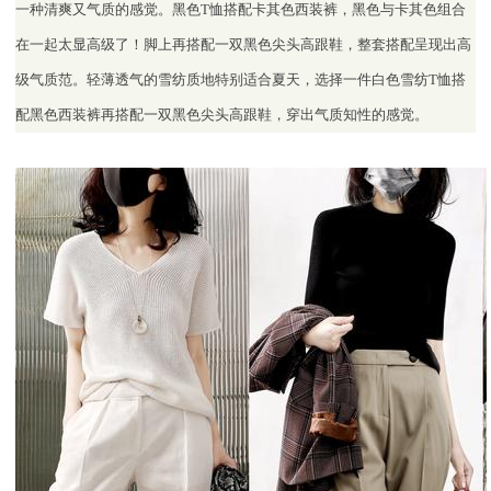
一种清爽又气质的感觉。黑色T恤搭配卡其色西装裤，黑色与卡其色组合
在一起太显高级了！脚上再搭配一双黑色尖头高跟鞋，整套搭配呈现出高
级气质范。轻薄透气的雪纺质地特别适合夏天，选择一件白色雪纺T恤搭
配黑色西装裤再搭配一双黑色尖头高跟鞋，穿出气质知性的感觉。