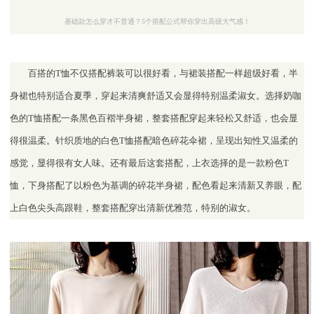
基础款怎么穿才不普通？5个搭配公式帮你穿出高级大气感！
百搭的T恤不仅搭配裤装可以很好看，与裙装搭配一样超级好看，半
身裙也特别适合夏季，穿起来清爽舒适又会显得特别温柔淑女。选择奶咖
色的T恤搭配一条黑色百褶半身裙，整套搭配穿起来轻松又舒适，也会显
得很温柔。针织质地的白色T恤搭配暗色碎花伞裙，呈现出知性又温柔的
感觉，显得很有女人味。还有最后这套搭配，上衣选择的是一款粉色T
恤，下身搭配了以粉色为基调的碎花半身裙，配色看起来清新又养眼，配
上白色尖头高跟鞋，整套搭配穿出清新优雅范，特别的淑女。