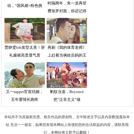
时隔两年，朱一龙再登
动，“国风裙+粉色挑
费加罗封面，你还记得
染”造
贾静雯lob发型太美！穿
再刷《我的体育老师》
礼服裙高贵显气质
上赶着当俩娃后妈的王
又一rapper官宣结婚，
豹纹当道，Beyoncé
五年爱情长跑终
把“泛非主义”做
本站亦不为其版权负责。相关作品的原创性、文中陈述文字以及内容数据庞杂本
站 无法一一核实，如果您发现本网站上有侵犯您的合法权益的内容，请联系我
们，本网站将立即予以删除！