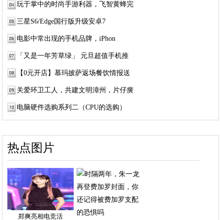
玩于掌中的时尚手游利器，飞智黄蜂完
三星S6/Edge国行版升级安卓7
电影中常出现的手机品牌，iPhon
「又是一年芳草绿」 元旦超值手机推
【0元开店】慕玛披萨返场餐饮情报送
关爱环卫工人，共建文明漳州，片仔癀
电脑硬件选购系列二（CPU的选购）
热点图片
郑爽亮相电竞活