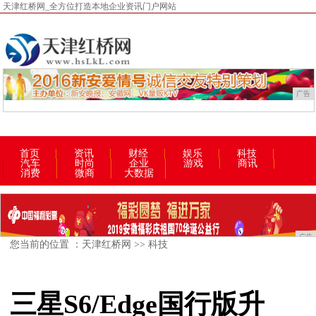
天津红桥网_全方位打造本地企业资讯门户网站
广告
首页
资讯
财经
娱乐
科技
汽车
时尚
企业
游戏
商讯
消费
微商
大数据
广告
您当前的位置 ：
天津红桥网
>>
科技
三星S6/Edge国行版升