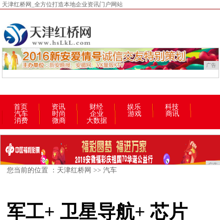
天津红桥网_全方位打造本地企业资讯门户网站
广告
首页
资讯
财经
娱乐
科技
汽车
时尚
企业
游戏
商讯
消费
微商
大数据
广告
您当前的位置 ：
天津红桥网
>>
汽车
军工+ 卫星导航+ 芯片