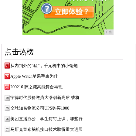
广告
点击热榜
从内到外的“猛”，千元机中的小钢炮
Apple Watch苹果手表为什
200216 薛之谦高能舞台再现
宁德时代股价逆势大涨创新高后 或将
全球知名物流公司UPS购买1000
美团直播办公，学生钉钉上课，哪些行
马斯克宣布脑机接口技术取得重大进展