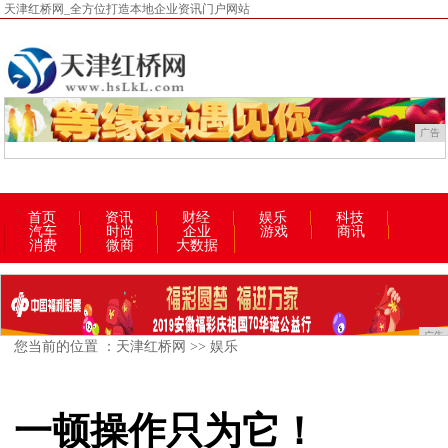
天津红桥网_全方位打造本地企业资讯门户网站
广告
首页
资讯
财经
娱乐
科技
汽车
时尚
企业
游戏
商讯
消费
微商
大数据
广告
您当前的位置 ：
天津红桥网
>>
娱乐
一顿操作只为它！