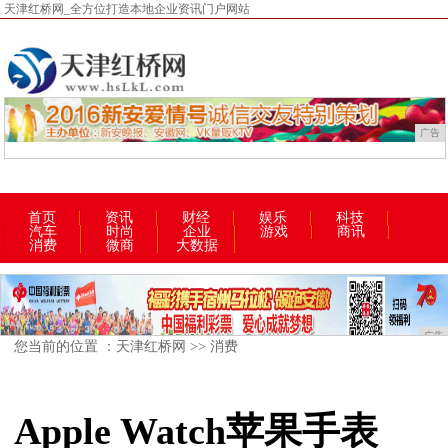
天津红桥网_全方位打造本地企业资讯门户网站
广告
首页
资讯
财经
娱乐
科技
汽车
时尚
企业
游戏
商讯
消费
微商
大数据
广告
您当前的位置 ：
天津红桥网
>>
消费
Apple Watch苹果手表