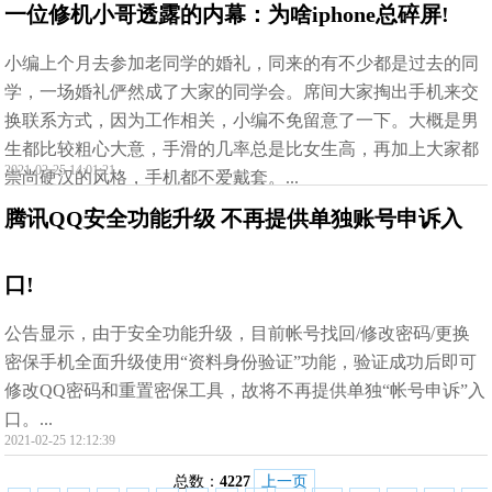
一位修机小哥透露的内幕：为啥iphone总碎屏!
小编上个月去参加老同学的婚礼，同来的有不少都是过去的同
学，一场婚礼俨然成了大家的同学会。席间大家掏出手机来交
换联系方式，因为工作相关，小编不免留意了一下。大概是男
生都比较粗心大意，手滑的几率总是比女生高，再加上大家都
2021-02-25 14:01:21
崇尚硬汉的风格，手机都不爱戴套。...
腾讯QQ安全功能升级 不再提供单独账号申诉入
口!
公告显示，由于安全功能升级，目前帐号找回/修改密码/更换
密保手机全面升级使用“资料身份验证”功能，验证成功后即可
修改QQ密码和重置密保工具，故将不再提供单独“帐号申诉”入
口。...
2021-02-25 12:12:39
总数：
4227
上一页