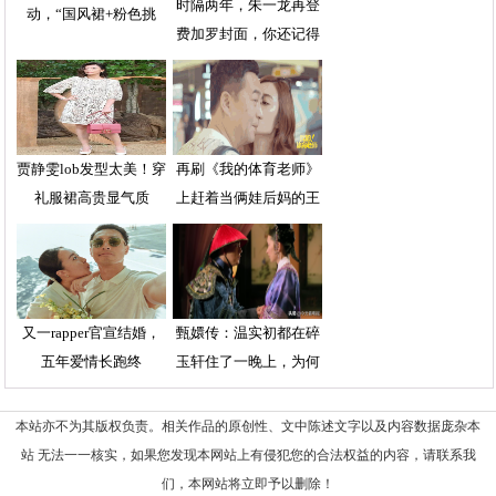
时隔两年，朱一龙再登
动，“国风裙+粉色挑
费加罗封面，你还记得
染”造
贾静雯lob发型太美！穿
再刷《我的体育老师》
礼服裙高贵显气质
上赶着当俩娃后妈的王
又一rapper官宣结婚，
甄嬛传：温实初都在碎
五年爱情长跑终
玉轩住了一晚上，为何
本站亦不为其版权负责。相关作品的原创性、文中陈述文字以及内容数据庞杂本
站 无法一一核实，如果您发现本网站上有侵犯您的合法权益的内容，请联系我
们，本网站将立即予以删除！