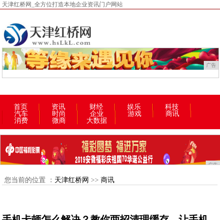
天津红桥网_全方位打造本地企业资讯门户网站
广告
首页
资讯
财经
娱乐
科技
汽车
时尚
企业
游戏
商讯
消费
微商
大数据
广告
您当前的位置 ：
天津红桥网
>>
商讯
手机卡顿怎么解决？教你两招清理缓存，让手机